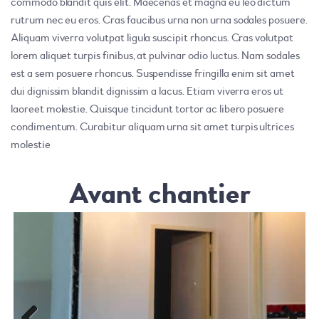
commodo blandit quis elit. Maecenas et magna eu leo dictum
rutrum nec eu eros. Cras faucibus urna non urna sodales posuere.
Aliquam viverra volutpat ligula suscipit rhoncus. Cras volutpat
lorem aliquet turpis finibus, at pulvinar odio luctus. Nam sodales
est a sem posuere rhoncus. Suspendisse fringilla enim sit amet
dui dignissim blandit dignissim a lacus. Etiam viverra eros ut
laoreet molestie. Quisque tincidunt tortor ac libero posuere
condimentum. Curabitur aliquam urna sit amet turpis ultrices
molestie
Avant chantier