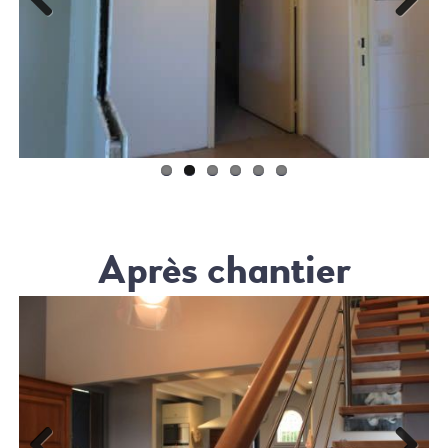
Previ
Next
ous
Après chantier