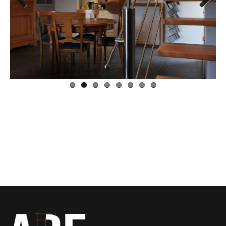
Previ
Next
ous